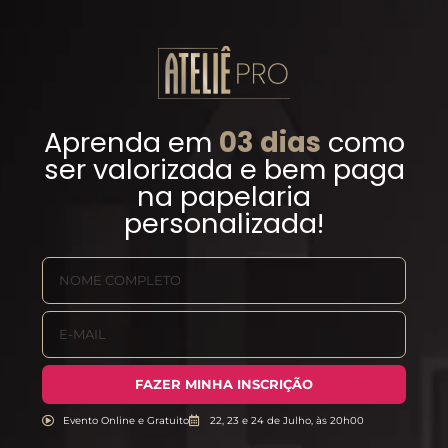
Aprenda em
03 dias
como
ser valorizada e bem paga
na papelaria
personalizada!
FAZER MINHA INSCRIÇÃO
Evento Online e Gratuito
22, 23 e 24 de Julho, às 20h00