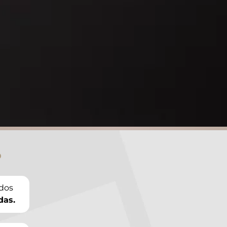
?
ados
das.