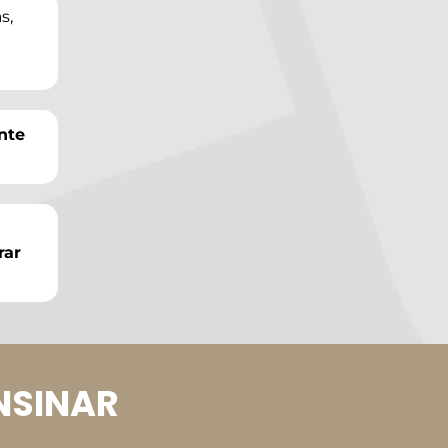
s,
nte
rar
NSINAR